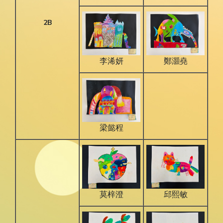
2B
鄭灝堯
李浠妍
梁懿程
莫梓澄
邱熙敏