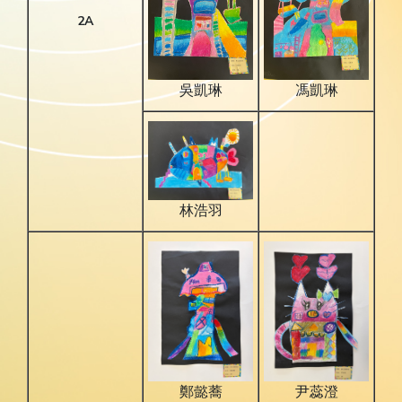
2A
吳凱琳
馮凱琳
林浩羽
鄭懿蕎
尹蕊澄