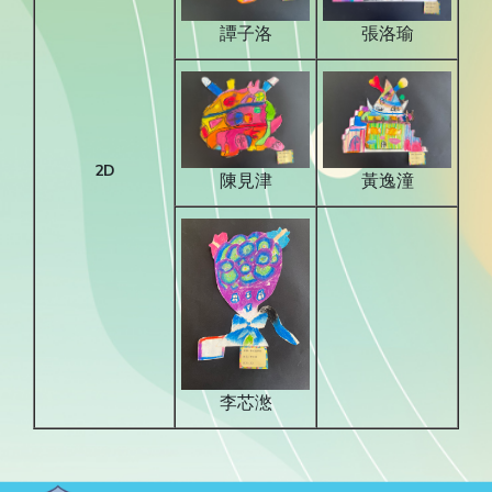
譚子洛
張洛瑜
2D
陳見津
黃逸潼
李芯滺