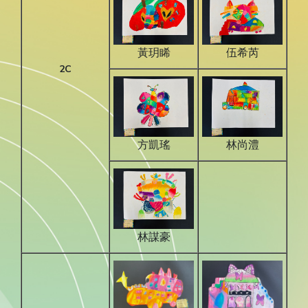
黃玥睎
伍希芮
2C
方凱瑤
林尚澧
林謀豪