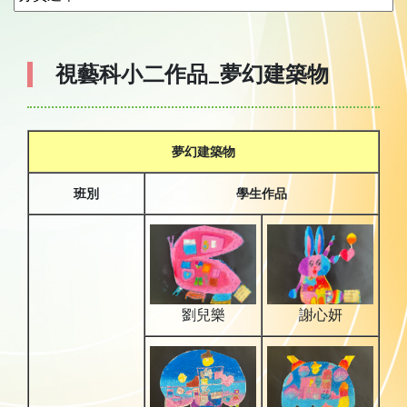
視藝科小二作品_夢幻建築物
夢幻建築物
班別
學生作品
劉兒樂
謝心妍