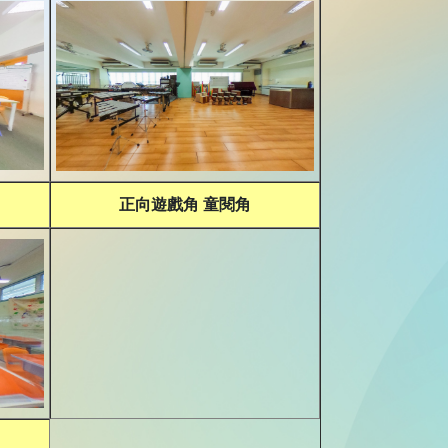
正向遊戲角 童閱角