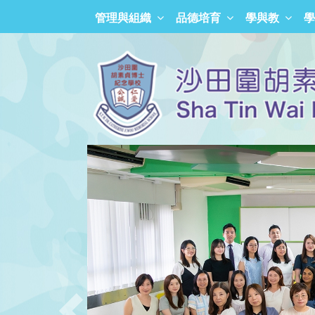
管理與組織
品德培育
學與教
學
「正向沙胡人」獎勵計劃