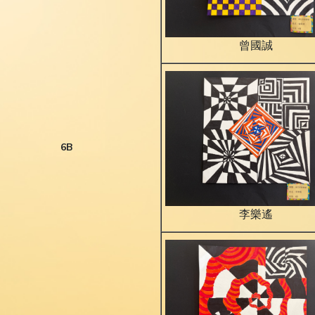
曾國誠
6B
李樂遙