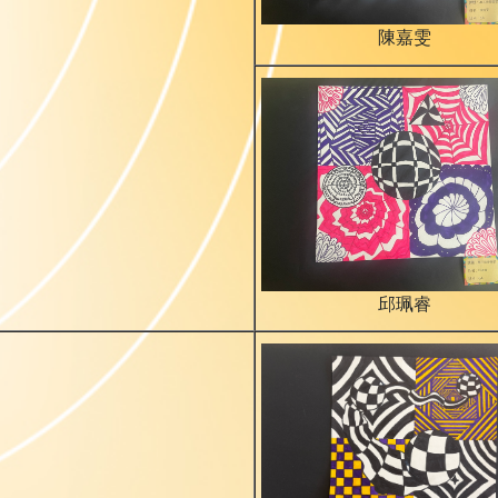
陳嘉雯
邱珮睿