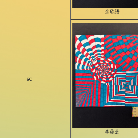
余欣語
6C
李藴芝