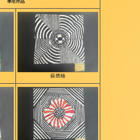
學生作品
蘇膺楠