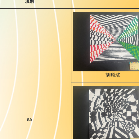
班別
胡曦瑤
6A