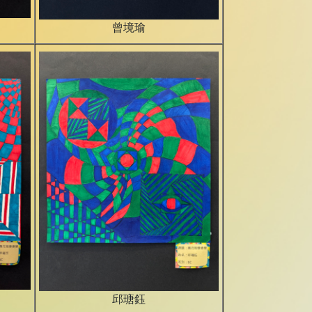
曾境瑜
邱瑭鈺