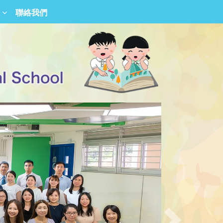
聯絡我們
香港青少年德育勵進會屬校校友會
沙田圍胡素貞博士紀念學校校友會