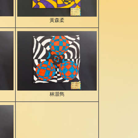
黃森柔
林灝雋