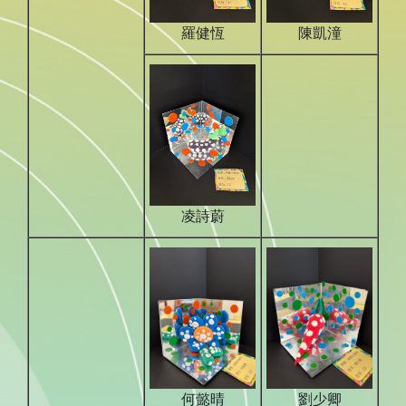
羅健恆
陳凱潼
凌詩蔚
何懿晴
劉少卿