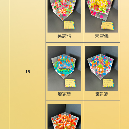
吳詩晴
朱雪儀
1B
殷家樂
陳建霖