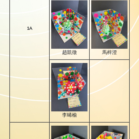
1A
趙凱徵
馬梓澄
李晞榆