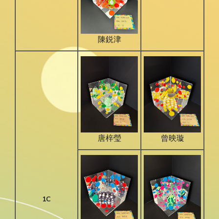
陳鋭津
唐梓瑩
曾映璇
1C