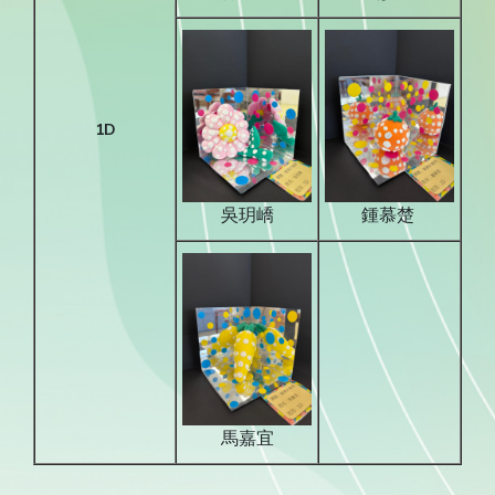
1D
吳玥嶠
鍾慕楚
馬嘉宜