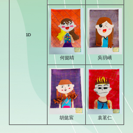
1D
何懿晴
吳玥嶠
胡懿宸
袁茗仁