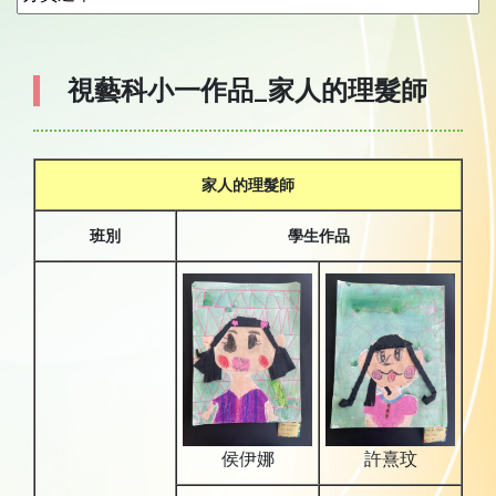
視藝科小一作品_家人的理髮師
家人的理髮師
班別
學生作品
侯伊娜
許熹玟