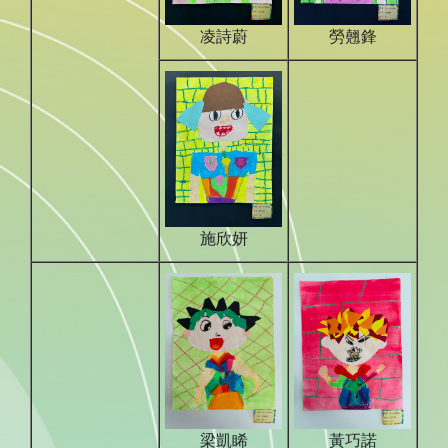
凌詩蔚
勞翹鋒
施欣妍
梁凱睎
黃巧諾