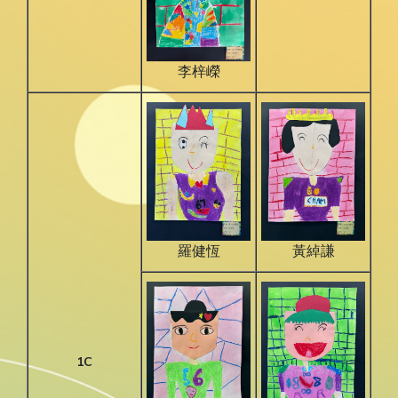
李梓嶸
羅健恆
黃綽謙
1C