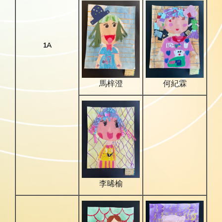
1A
馬梓澄
何紀霖
李晞榆