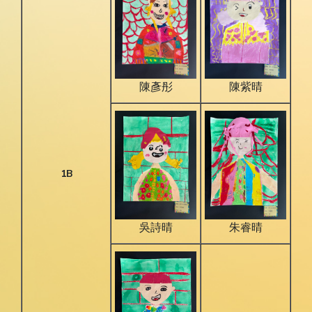
陳彥彤
陳紫晴
1B
朱睿晴
吳詩晴