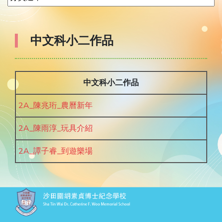
中文科小二作品
中文科小二作品
2A_陳兆珩_農曆新年
2A_陳雨淳_玩具介紹
2A_譚子睿_到遊樂場