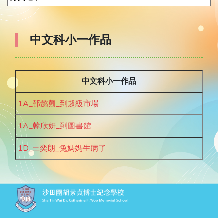
中文科小一作品
中文科小一作品
1A_邵懿翹_到超級市場
1A_韓欣妍_到圖書館
1D_王奕朗_兔媽媽生病了