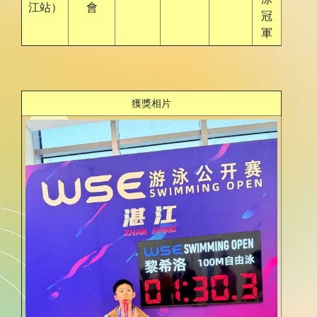
江站）
會
冠
軍
獲獎相片