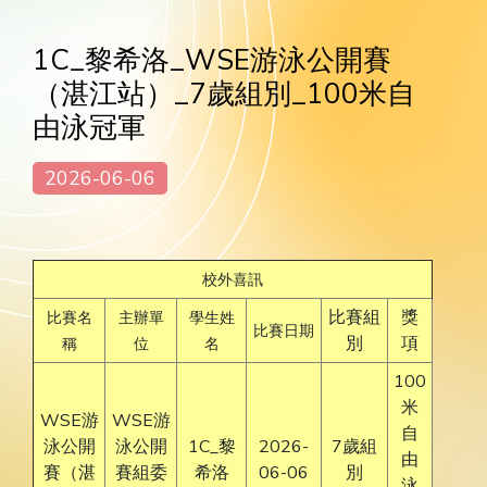
1C_黎希洛_WSE游泳公開賽
（湛江站）_7歲組別_100米自
由泳冠軍
2026-06-06
校外喜訊
比賽組
獎
比賽名
主辦單
學生姓
比賽日期
別
項
稱
位
名
100
米
WSE游
WSE游
自
泳公開
泳公開
1C_黎
2026-
7歲組
由
賽（湛
賽組委
希洛
06-06
別
泳