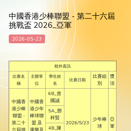
中國香港少棒聯盟 - 第二十六屆
挑戰盃 2026_亞軍
2026-05-23
校外喜訊
比賽組
獎
比賽名
主辦單
學生姓
比賽日期
別
項
稱
位
名
6B_曾
國誠
中國香
中國香
港少棒
港少年
5A_鄧
聯盟 -
棒球聯
梓賢
少年棒
亞
第二十
盟 及
2026/5/23
球
軍
4B_陳
六屆挑
康樂及