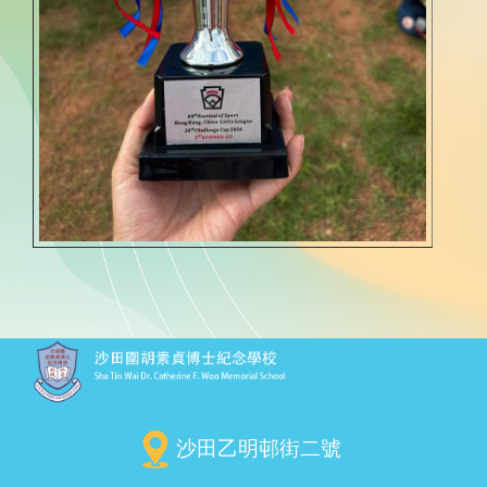
沙田乙明邨街二號