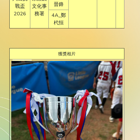
晉鋒
戰盃
文化事
2026
務署
4A_鄭
杙恒
獲獎相片