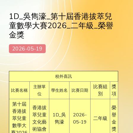
1D_吳雋濠_第十屆香港拔萃兒
童數學大賽2026_二年級_榮譽
金獎
2026-05-19
校外喜訊
比賽組
獎
主辦單
比賽名稱
學生姓名
比賽日期
別
項
位
第十屆
香港拔
榮
香港拔
萃兒童
1D_吳
2026-
譽
萃兒童
二年級
文化藝
雋濠
05-19
金
數學大
術協會
獎
賽2026